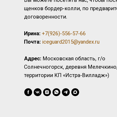
Вы можете посетить нас, чтобы пос
щенков бордер-колли, по предвари
договоренности.
Ирина:
+7(926)-556-57-66
Почта:
iceguard2015@yandex.ru
Адрес:
Московская область, г/о
Солнечногорск, деревня Мелечкино,
территории КП «Истра-Вилладж»)