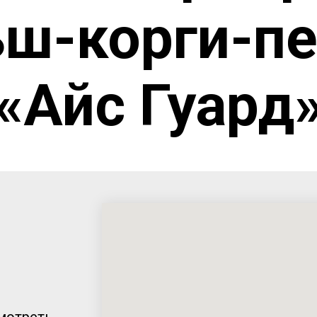
ьш-корги-п
«Айс Гуард