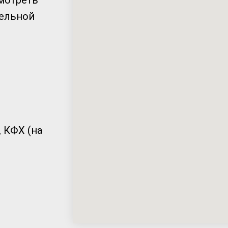
мотреть
тельной
 КФХ (на