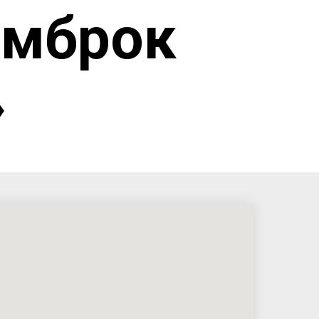
емброк
»